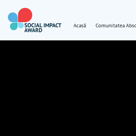
Mergi
la
conținut
Acasă
Comunitatea Abso
Social Impact Award Moldova