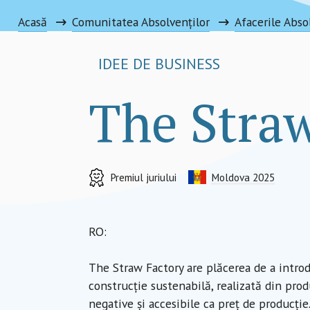
Acasă
Comunitatea Absolvenților
Afacerile Abso
IDEE DE BUSINESS
The Stra
Premiul juriului
Moldova 2025
RO:
The Straw Factory are plăcerea de a intro
construcție sustenabilă, realizată din pro
negative și accesibile ca preț de producție